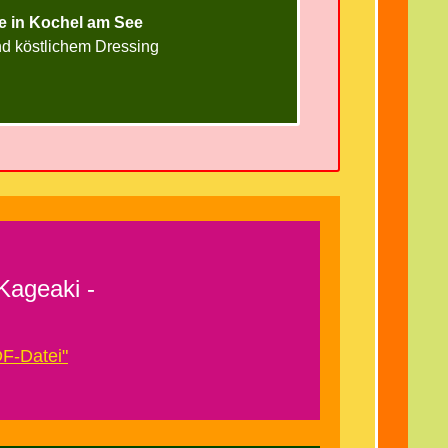
e in Kochel am See
nd köstlichem Dressing
Kageaki -
F-Datei"