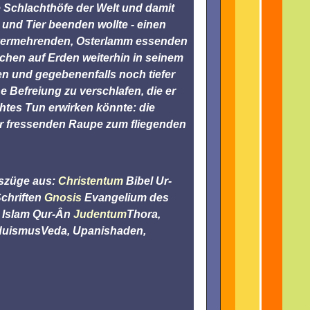
e Schlachthöfe der Welt und damit
und Tier beenden wollte - einen
 vermehrenden, Osterlamm essenden
chen auf Erden weiterhin in seinem
n und gegebenenfalls noch tiefer
e Befreiung zu verschlafen, die er
htes Tun erwirken könnte: die
r fressenden Raupe zum fliegenden
uszüge aus:
Christentum
Bibel
Ur-
chriften
Gnosis
Evangelium des
s
Islam
Qur-Ân
Judentum
Thora,
duismus
Veda, Upanishaden,