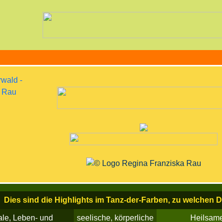
Dies sind die Highlights im Tanz-der-Farben, zu welchen D
tale, Leben- und
seelische, körperliche
Heilsam