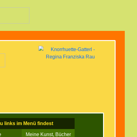
u links im Menü findest
e
Meine Kunst, Bücher