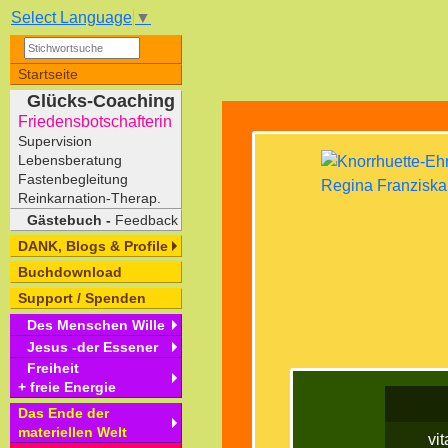
Select Language
▼
Startseite
Glücks-Coaching
Friedensbotschafterin
Supervision
Lebensberatung
Fastenbegleitung
Reinkarnation-Therap.
Gästebuch -
Feedback
DANK, Blogs & Profile
Buchdownload
Support / Spenden
Des Menschen Wille
Jesus -der Essener
Freiheit
+ freie Energie
Das Ende der
materiellen Welt
vi