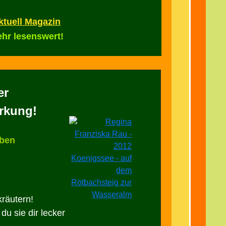
ktuell Magazin
ehr lesenswert!
er
irkung!
lben
kräutern!
du sie dir lecker