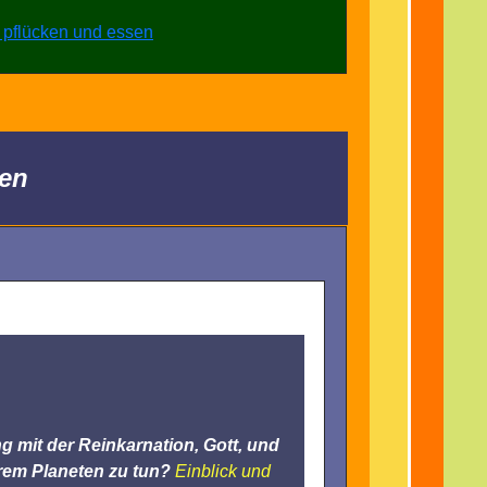
hen
 mit der Reinkarnation, Gott, und
em Planeten zu tun?
Einblick und