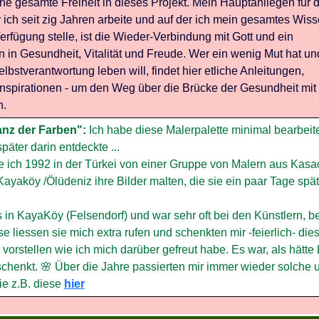
ine gesamte Freiheit in dieses Projekt. Mein Hauptanliegen für 
ich seit zig Jahren arbeite und auf der ich mein gesamtes Wis
Verfügung stelle, ist die Wieder-Verbindung mit Gott und ein
n in Gesundheit, Vitalität und Freude. Wer ein wenig Mut hat un
lbstverantwortung leben will, findet hier etliche Anleitungen,
Inspirationen - um den Weg über die Brücke der Gesundheit mit 
n.
nz der Farben":
Ich habe diese Malerpalette minimal bearbeit
später darin entdeckte ...
e ich 1992 in der Türkei von einer Gruppe von Malern aus Kas
ayaköy /Ölüdeniz ihre Bilder malten, die sie ein paar Tage spä
 in KayaKöy (Felsendorf) und war sehr oft bei den Künstlern, 
se liessen sie mich extra rufen und schenkten mir -feierlich- dies
h vorstellen wie ich mich darüber gefreut habe. Es war, als hätt
henkt. 🌸 Über die Jahre passierten mir immer wieder solche 
e z.B. diese
hier