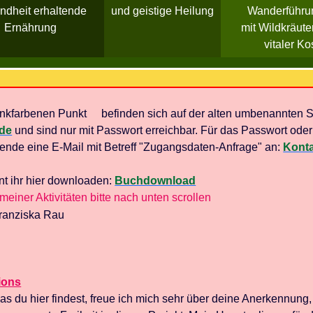
ndheit erhaltende
und geistige Heilung
Wanderführu
Ernährung
mit Wildkräute
vitaler Ko
inkfarbenen Punkt
befinden sich auf der alten umbenannten S
.de
und sind nur mit Passwort erreichbar. Für das Passwort oder
ende eine E-Mail mit Betreff "Zugangsdaten-Anfrage" an:
Kont
t ihr hier downloaden:
Buchdownload
meiner Aktivitäten bitte nach unten scrollen
ions
was du hier findest, freue ich mich sehr über deine Anerkennung