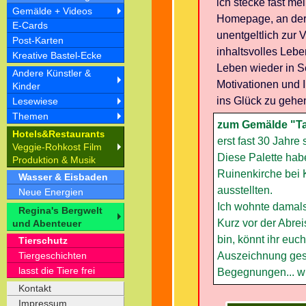
ich stecke fast me
Gemälde + Videos
Homepage, an der 
E-Cards
unentgeltlich zur 
Post-Karten
inhaltsvolles Lebe
Kreative Bastel-Ecke
Leben wieder in Se
Andere Künstler &
Motivationen und 
Kinder
ins Glück zu gehe
Lesewiese
Themen
zum Gemälde "Ta
Hotel
&Restaurant
s
s
erst fast 30 Jahre 
Veggie-Rohkost Film
Diese Palette hab
Produktion & Musik
Ruinenkirche bei K
Wasser & Eisbaden
ausstellten.
Neue Energien
Ich wohnte damals
Regina's Bergwelt
Kurz vor der Abrei
und Abenteuer
bin, könnt ihr euc
Tierschutz
Auszeichnung gesc
Tiergeschichten
lasst die Tiere frei
Begegnungen... wi
Kontakt
Impressum