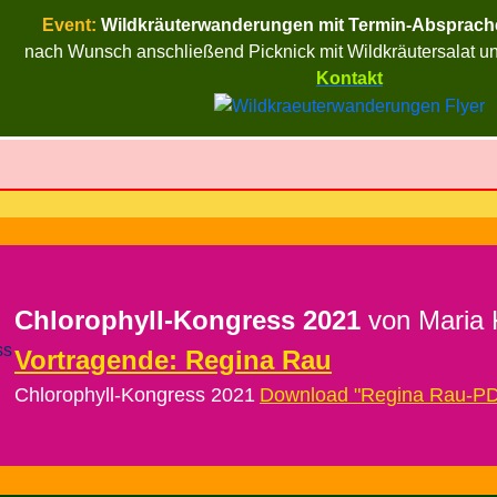
Event:
Wildkräuterwanderungen mit Termin-Absprach
nach Wunsch anschließend Picknick mit Wildkräutersalat u
Kontakt
Chlorophyll-Kongress 2021
von Maria 
Vortragende: Regina Rau
Chlorophyll-Kongress 2021
Download "Regina Rau-PD