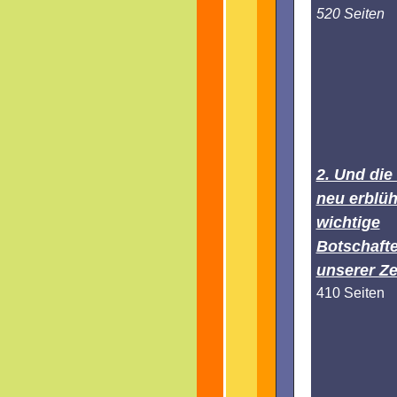
520 Seiten
2. Und die
neu erblüh
wichtige
Botschaft
unserer Ze
410 Seiten