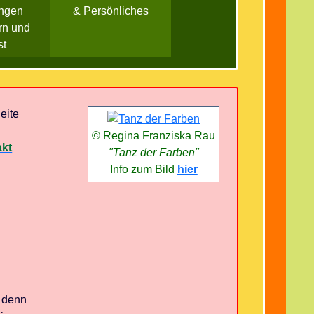
ngen
& Persönliches
rn und
st
eite
© Regina Franziska Rau
akt
"Tanz der Farben"
Info zum Bild
hier
, denn