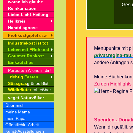
woran ich glaube
Gesu
Reinkarnation
Liebe-Licht-Heilung
Heilkreis
Handdiagnose
Frohkostgipfel
usw.
Industriekost ist tot
Menüpunkte mit p
Leben mit
F
Rohkost
privat
.regina-rau
Gourmet Rohkost
andere Anfragen s
Einkaufstips
Parasiten
Aliens in dir!
Meine Bücher könn
richtig
Fasten
Süssgras
grünes Blut
Zu den Highlights 
Wildkräuter
roh eßbar
veget.Naturvölker
Über mich
meine Mama
mein Papa
Spenden - Donat
Öffentlichk.-Arbeit
Wenn dir gefällt, 
Kunst-Ausstellungen