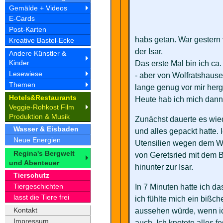
Gemälde + Videos
E-Cards
Post-Karten
habs getan. War gestern
Kreative Bastel-Ecke
der Isar.
Andere Künstler &
Kinder
Das erste Mal bin ich ca.
Lesewiese
- aber von Wolfratshause
Themen
lange genug vor mir her
Hotel
&Restaurant
s
s
Heute hab ich mich dann g
Veggie-Rohkost Film
Produktion & Musik
Zunächst dauerte es wie
Wasser & Eisbaden
und alles gepackt hatte. 
Neue Energien
Utensilien wegen dem Wa
Regina's Bergwelt
von Geretsried mit dem B
und Abenteuer
hinunter zur Isar.
Tierschutz
Tiergeschichten
In 7 Minuten hatte ich d
lasst die Tiere frei
ich fühlte mich ein bißch
Kontakt
aussehen würde, wenn ic
Impressum
auch. Ich knotete alles fe