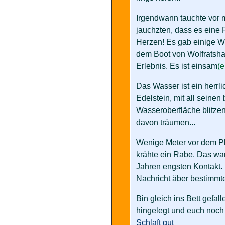
Irgendwann tauchte vor m
jauchzten, dass es eine 
Herzen! Es gab einige Wi
dem Boot von Wolfratsha
Erlebnis. Es ist einsam
(e
Das Wasser ist ein herrl
Edelstein, mit all seinen
Wasseroberfläche blitzen.
davon träumen...
Wenige Meter vor dem Pla
krähte ein Rabe. Das war
Jahren engsten Kontakt. 
Nachricht äber bestimmte
Bin gleich ins Bett gefa
hingelegt und euch noch 
Schlaft gut