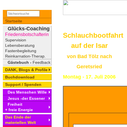
Startseite
Glücks-Coaching
Schlauchbootfahrt
Friedensbotschafterin
Supervision
auf der Isar
Lebensberatung
Fastenbegleitung
von Bad Tölz nach
Reinkarnation-Therap.
Gästebuch -
Feedback
Geretsried
DANK, Blogs & Profile
Montag - 17. Juli 2006
Buchdownload
Support / Spenden
Des Menschen Wille
Jesus -der Essener
Freiheit
+ freie Energie
Das Ende der
materiellen Welt