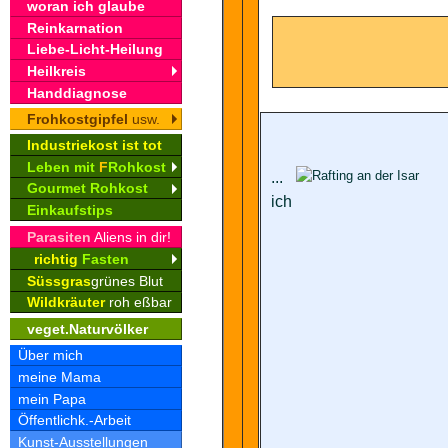
woran ich glaube
Reinkarnation
Liebe-Licht-Heilung
Heilkreis
Handdiagnose
Frohkostgipfel
usw.
Industriekost ist tot
Leben mit
F
Rohkost
...
Gourmet Rohkost
ich
Einkaufstips
Parasiten
Aliens in dir!
richtig
Fasten
Süssgras
grünes Blut
Wildkräuter
roh eßbar
veget.Naturvölker
Über mich
meine Mama
mein Papa
Öffentlichk.-Arbeit
Kunst-Ausstellungen