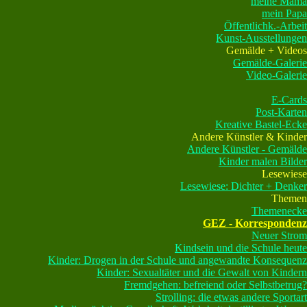
meine Mama
mein Papa
Öffentlichk.-Arbeit
Kunst-Ausstellungen
Gemälde + Videos
Gemälde-Galerie
Video-Galerie
E-Cards
Post-Karten
Kreative Bastel-Ecke
Andere Künstler & Kinder
Andere Künstler - Gemälde
Kinder malen Bilder
Lesewiese
Lesewiese: Dichter + Denker
Themen
Themenecke
GEZ - Korrespondenz
Neuer Strom
Kindsein und die Schule heute
Kinder: Drogen in der Schule und angewandte Konsequenz
Kinder: Sexualtäter und die Gewalt von Kindern
Fremdgehen: befreiend oder Selbstbetrug?
Strolling: die etwas andere Sportart