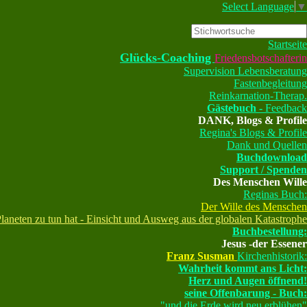
Select Language
▼
Startseite
Glücks-Coaching
Friedensbotschafterin
Supervision
Lebensberatung
Fastenbegleitung
Reinkarnation-Therap.
Gästebuch -
Feedback
DANK, Blogs & Profile
Regina's Blogs & Profile
Dank und Quellen
Buchdownload
Support / Spenden
Des Menschen Wille
Reginas Buch:
Der Wille des Menschen
aneten zu tun hat - Einsicht und Ausweg aus der globalen Katastrophe
Buchbestellung:
Jesus -der Essener
Franz Susman
Kirchenhistorik:
Wahrheit kommt ans Licht:
Herz und Augen öffnend!
seine Offenbarung - Buch:
"und die Erde wird neu erblühen"