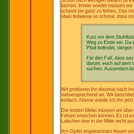
Schon nach wenigen Metern ist erk
beirren. Immer wieder müssen wir 
scheint sie ganz zu fehlen. Das m
oben teilweise so schmal, dass m
Kurz vor dem Stuhlbac
Weg zu Ende sei. Da w
Pfad befindet, steigen 
Für den Fall, dass auc
darum, euch auf dem We
suchen. Ausserdem bi
Wir probieren ihn diesmal nach li
vielversprechend an. Wir beschließ
einfach. Alleine würde ich ihn jetzt
Die letzten Meter müssen wir über 
Felsen erreichen können. Es ist e
Latschen hier in der Mitte recht a
Am Gipfel angekommen freuen wir u