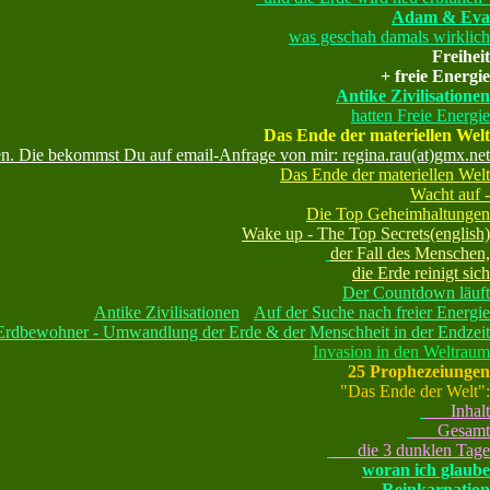
Adam & Eva
was geschah damals wirklich
Freiheit
+ freie Energie
Antike Zivilisationen
hatten Freie Energie
Das Ende der materiellen Welt
n. Die bekommst Du auf email-Anfrage von mir: regina.rau(at)gmx.net
Das Ende der materiellen Welt
Wacht auf -
Die Top Geheimhaltungen
Wake up - The Top Secrets(english)
der Fall des Menschen,
die Erde reinigt sich
Der Countdown läuft
Antike Zivilisationen
Auf der Suche nach freier Energie
 Erdbewohner - Umwandlung der Erde & der Menschheit in der Endzeit
Invasion in den Weltraum
25 Prophezeiungen
"Das Ende der Welt":
Inhalt
Gesamt
die 3 dunklen Tage
woran ich glaube
Reinkarnation