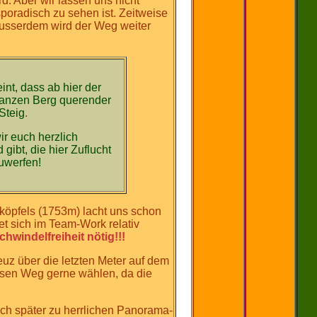
. Aber wir lassen uns nicht
sporadisch zu sehen ist. Zeitweise
Ausserdem wird der Weg weiter
nt, dass ab hier der
 ganzen Berg querender
 Steig
.
ir euch herzlich
ibt, die hier Zuflucht
uwerfen!
sköpfels (1753m) lacht uns schon
et sich im Team-Work relativ
hwindelfreiheit nötig!!!
euz über die letzten Meter auf dem
iesen Weg gerne wählen, da die
ich später zu herrlichen Panorama-