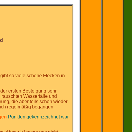
ad
gibt so viele schöne Flecken in
der ersten Besteigung sehr
l rauschten Wasserfälle und
rung, die aber teils schon wieder
auch regelmäßig begangen.
gen
Punkten gekennzeichnet war.