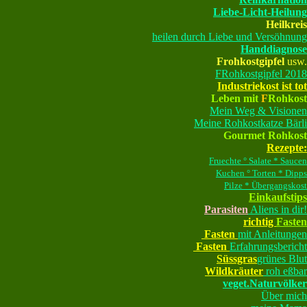
Liebe-Licht-Heilung
Heilkreis
heilen durch Liebe und Versöhnung
Handdiagnose
Frohkostgipfel
usw.
FRohkostgipfel 2018
Industriekost ist tot
Leben mit
F
Rohkost
Mein Weg & Visionen
Meine Rohkostkatze Bärli
Gourmet Rohkost
Rezepte:
Fruechte ° Salate * Saucen
Kuchen ° Torten * Dipps
Pilze * Übergangskost
Einkaufstips
Parasiten
Aliens in dir!
richtig
Fasten
Fasten
mit Anleitungen
Fasten
Erfahrungsbericht
Süssgras
grünes Blut
Wildkräuter
roh eßbar
veget.Naturvölker
Über mich