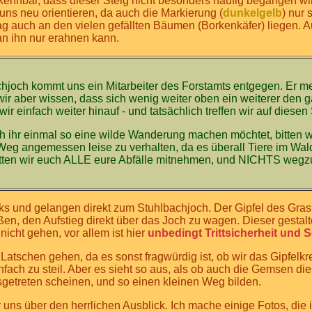
ennbar, dass dieser Steig nicht besonders häufig begangen wird
uns neu orientieren, da auch die Markierung (
dunkelgelb
) nur 
ag auch an den vielen gefällten Bäumen (Borkenkäfer) liegen. 
an ihn nur erahnen kann.
hjoch kommt uns ein Mitarbeiter des Forstamts entgegen. Er mei
ir aber wissen, dass sich wenig weiter oben ein weiterer den
wir einfach weiter hinauf - und tatsächlich treffen wir auf diesen
h ihr einmal so eine wilde Wanderung machen möchtet, bitten w
g angemessen leise zu verhalten, da es überall Tiere im Wald g
tten wir euch ALLE eure Abfälle mitnehmen, und NICHTS wegz
nks und gelangen direkt zum Stuhlbachjoch. Der Gipfel des Gra
en, den Aufstieg direkt über das Joch zu wagen. Dieser gestalt
 nicht gehen, vor allem ist hier
unbedingt Trittsicherheit und Sc
Latschen gehen, da es sonst fragwürdig ist, ob wir das Gipfelkr
infach zu steil. Aber es sieht so aus, als ob auch die Gemsen d
usgetreten scheinen, und so einen kleinen Weg bilden.
ns über den herrlichen Ausblick. Ich mache einige Fotos, die 