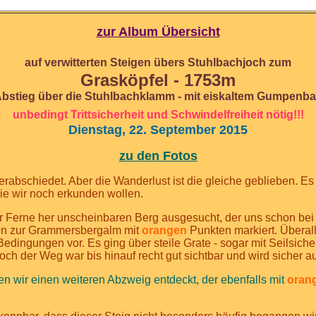
zur Album Übersicht
auf verwitterten Steigen übers Stuhlbachjoch zum
Grasköpfel - 1753m
bstieg über die Stuhlbachklamm
- mit eiskaltem Gumpenb
unbedingt Trittsicherheit und Schwindelfreiheit nötig!!!
Dienstag, 22. September 2015
zu den Fotos
abschiedet. Aber die Wanderlust ist die gleiche geblieben. Es 
e wir noch erkunden wollen.
r Ferne her unscheinbaren Berg ausgesucht, der uns schon bei 
ben zur Grammersbergalm mit
orangen
Punkten markiert. Überal
edingungen vor. Es ging über steile Grate - sogar mit Seilsiche
ch der Weg war bis hinauf recht gut sichtbar und wird sicher 
en wir einen weiteren Abzweig entdeckt, der ebenfalls mit
oran