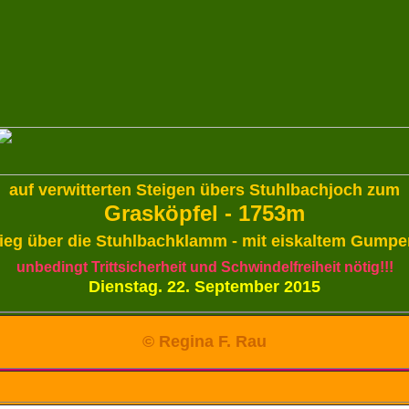
auf verwitterten Steigen übers Stuhlbachjoch zum
Grasköpfel - 1753m
ieg über die Stuhlbachklamm -
mit eiskaltem Gump
unbedingt Trittsicherheit und Schwindelfreiheit nötig!!!
Dienstag. 22. September 2015
© Regina F. Rau