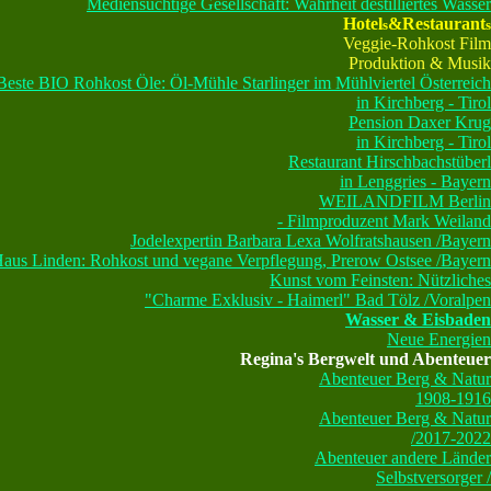
Mediensüchtige Gesellschaft: Wahrheit destilliertes Wasser
Hotel
&Restaurant
s
s
Veggie-Rohkost Film
Produktion & Musik
Beste BIO Rohkost Öle: Öl-Mühle Starlinger im Mühlviertel Österreich
in Kirchberg - Tirol
Pension Daxer Krug
in Kirchberg - Tirol
Restaurant Hirschbachstüberl
in Lenggries - Bayern
WEILANDFILM Berlin
- Filmproduzent Mark Weiland
Jodelexpertin Barbara Lexa Wolfratshausen /Bayern
Haus Linden: Rohkost und vegane Verpflegung, Prerow Ostsee /Bayern
Kunst vom Feinsten: Nützliches
"Charme Exklusiv - Haimerl" Bad Tölz /Voralpen
Wasser & Eisbaden
Neue Energien
Regina's Bergwelt und Abenteuer
Abenteuer Berg & Natur
1908-1916
Abenteuer Berg & Natur
/2017-2022
Abenteuer andere Länder
Selbstversorger /