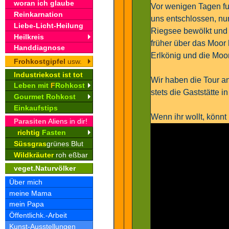
woran ich glaube
Vor wenigen Tagen fuh
Reinkarnation
uns entschlossen, nu
Liebe-Licht-Heilung
Riegsee bewölkt und r
Heilkreis
früher über das Moor
Handdiagnose
Erlkönig und die Moo
Frohkostgipfel
usw.
Industriekost ist tot
Wir haben die Tour a
Leben mit
F
Rohkost
stets die Gaststätte 
Gourmet Rohkost
Einkaufstips
Wenn ihr wollt, könnt
Parasiten
Aliens in dir!
richtig
Fasten
Süssgras
grünes Blut
Wildkräuter
roh eßbar
veget.Naturvölker
Über mich
meine Mama
mein Papa
Öffentlichk.-Arbeit
Kunst-Ausstellungen