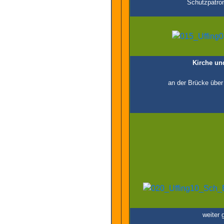
Schutzpatron
Kirche un
an der Brücke über 
weiter 