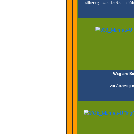
silbern glitzert der See im f
Weg am B
vor Abzweig 