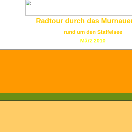
Radtour durch das Murnaue
rund um den Staffelsee
März 2010