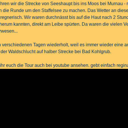
ren wir die Strecke von Seeshaupt bis ins Moos bei Murnau - r
n die Runde um den Staffelsee zu machen. Das Wetter an diese
egnerisch. Wir waren durchnässt bis auf die Haut nach 2 Stund
 herum kannten, direkt am Leibe spürten. Da waren die vielen V
rwesen...
n verschiedenen Tagen wiederholt, weil es immer wieder eine 
in der Waldschlucht auf halber Strecke bei Bad Kohlgrub.
 ihr euch die Tour auch bei youtube ansehen. gebt einfach regin