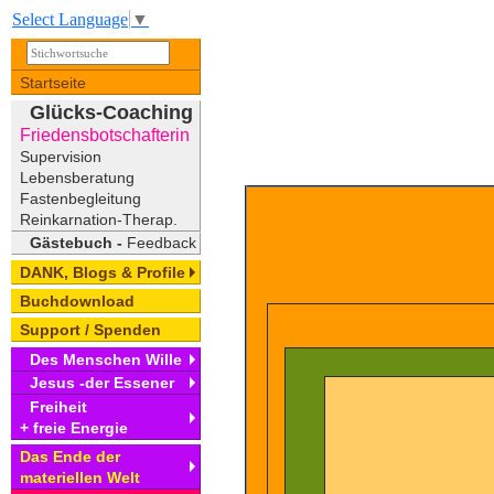
Select Language
▼
Startseite
Glücks-Coaching
Friedensbotschafterin
Supervision
Lebensberatung
Fastenbegleitung
Reinkarnation-Therap.
Gästebuch -
Feedback
DANK, Blogs & Profile
Buchdownload
Support / Spenden
Des Menschen Wille
Jesus -der Essener
Freiheit
+ freie Energie
Das Ende der
materiellen Welt