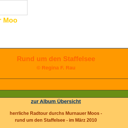
r Moo
Rund um den Staffelsee
© Regina F. Rau
zur Album Übersicht
herrliche Radtour durchs Murnauer Moos -
rund um den Staffelsee - im März 2010