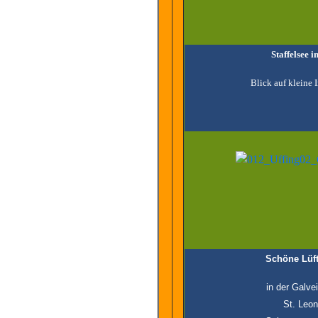
Staffelsee 
Blick auf kleine I
Schöne Lüft
in der Galve
St. Leon