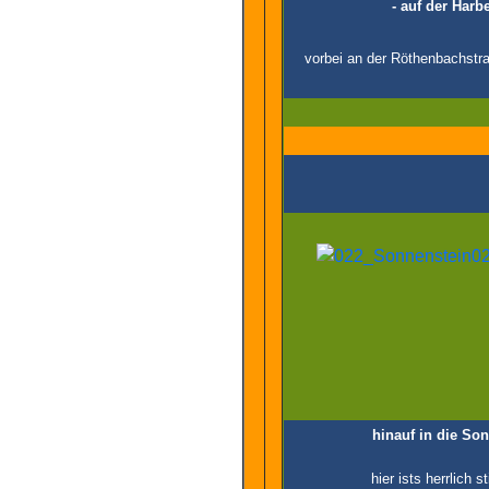
- auf der Harb
vorbei an der Röthenbachstr
hinauf in die So
hier ists herrlich s