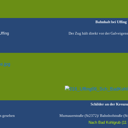
Bahnhalt bei Uffing
Uffing
Der Zug hält direkt vor der Galveigenst
Schilder an der Kreuz
us gesehen
Murnauerstraße (St2372)/ Bahnhofstraße (St
Nach Bad Kohlgrub (11