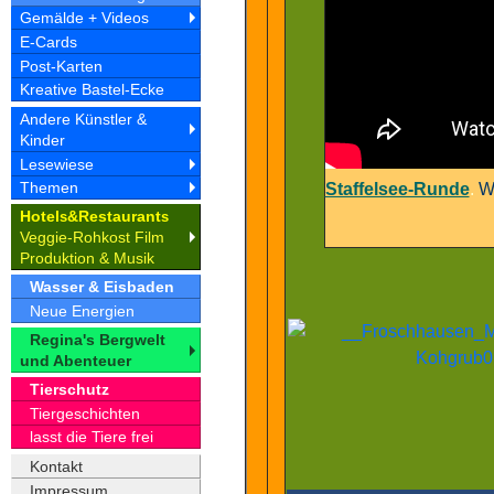
Gemälde + Videos
E-Cards
Post-Karten
Kreative Bastel-Ecke
Andere Künstler &
Kinder
Lesewiese
Themen
Staffelsee-Runde
.
We
Hotel
&Restaurant
s
s
Veggie-Rohkost Film
Produktion & Musik
Wasser & Eisbaden
Neue Energien
Regina's Bergwelt
und Abenteuer
Tierschutz
Tiergeschichten
lasst die Tiere frei
Kontakt
Impressum