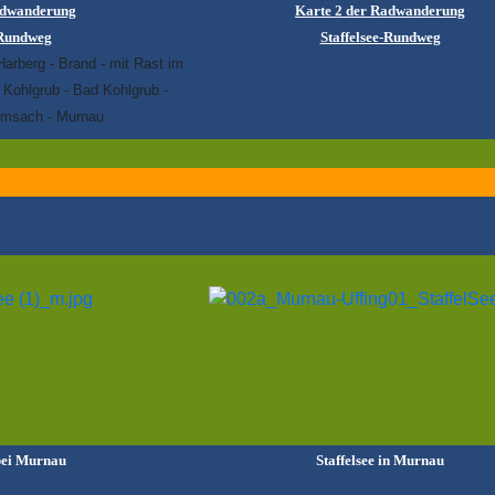
adwanderung
Karte 2 der Radwanderung
-Rundweg
Staffelsee-Rundweg
arberg - Brand - mit Rast im
Kohlgrub - Bad Kohlgrub -
amsach - Murnau
bei Murnau
Staffelsee in Murnau