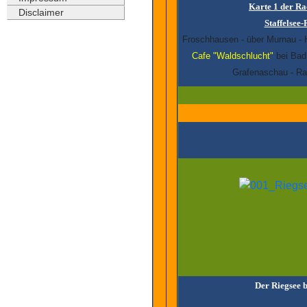
Karte 1 der R
Disclaimer
Staffelsee
Froschhausen - über Murnau - H
Cafe "Waldschlucht"
bei Bad 
Grafenaschau - R
Der Riegsee 