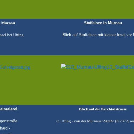
in Murnau
Staffelsee in Murnau
nsel bei Uffing
Blick auf Staffelsee mit kleiner Insel vor 
elmalerei
Blick auf die Kirchtalstrasse
igenstraße
in Uffing - von der Murnauer-Straße (St2372) a
hard -