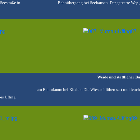
 Seestraße in
Bahnübergang bei Seehausen. Der geteerte Weg 
Weide und stattlicher 
am Bahndamm bei Rieden. Die Wiesen blühen satt und leuc
is Uffing