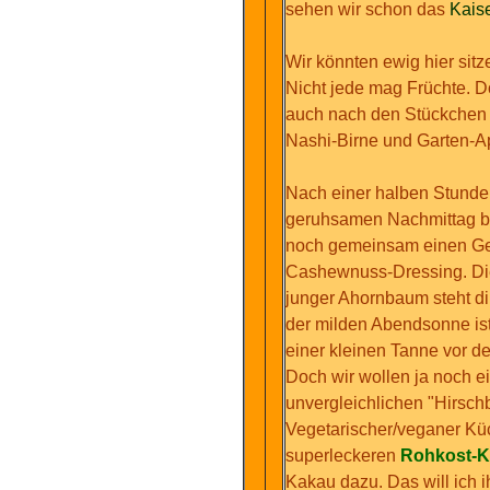
sehen wir schon das
Kais
Wir könnten ewig hier sitze
Nicht jede mag Früchte. Do
auch nach den Stückchen 
Nashi-Birne und Garten-Apf
Nach einer halben Stunde 
geruhsamen Nachmittag bei
noch gemeinsam einen Ge
Cashewnuss-Dressing.
Di
junger Ahornbaum steht di
der milden Abendsonne is
einer kleinen Tanne vor de
Doch wir wollen ja noch e
unvergleichlichen "Hirsch
Vegetarischer/veganer Kü
superleckeren
Rohkost-K
Kakau dazu. Das will ich i