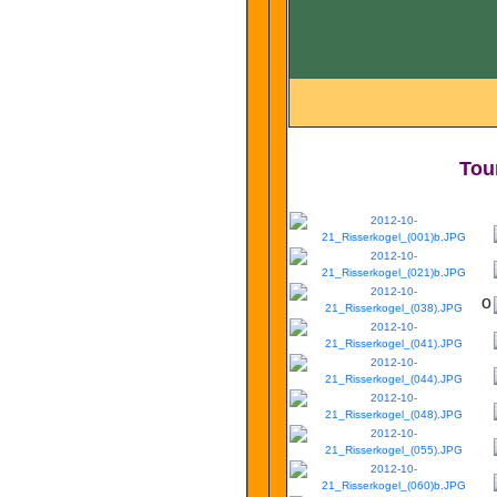
Tou
o