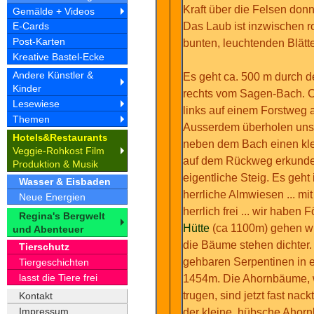
Kraft über die Felsen don
Gemälde + Videos
Das Laub ist inzwischen ro
E-Cards
Post-Karten
bunten, leuchtenden Blätte
Kreative Bastel-Ecke
Andere Künstler &
Es geht ca. 500 m durch d
Kinder
rechts vom Sagen-Bach. C
Lesewiese
links auf einem Forstweg 
Themen
Ausserdem überholen uns 
Hotel
&Restaurant
s
s
neben dem Bach einen klen
Veggie-Rohkost Film
auf dem Rückweg erkunden.
Produktion & Musik
eigentliche Steig. Es geh
Wasser & Eisbaden
herrliche Almwiesen ... m
Neue Energien
herrlich frei ... wir haben 
Regina's Bergwelt
Hütte
(ca 1100m) gehen wir
und Abenteuer
die Bäume stehen dichter.
Tierschutz
gehbaren Serpentinen in 
Tiergeschichten
lasst die Tiere frei
1454m. Die Ahornbäume, w
trugen, sind jetzt fast nac
Kontakt
Impressum
der kleine, hübsche Ahorn