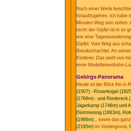
Nach einer Weile beschlie
hinaufzugehen. Ich habe m
Minuten Weg sein sollen.
nicht: der Gipfel ist in s
wie eine Tageswanderung 
Gipfel. Vom Weg aus schau
Biwakschachtel. An seine
Kletterer. Das sieht von hi
einer Modelleisenbahn-La
Gebirgs-Panorama
Heute ist der Blick frei in
(1507) - Risserkogel (18
(1768m) - und Riedereck 
Jägerkamp (1746m) und Ai
Dürrmiesing (1863m), Rot
(1986m)
... sowie das ga
(2195m)
im Vordergrund
, 