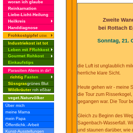
woran ich glaube
Reinkarnation
Liebe-Licht-Heilung
Zweite Wan
Heilkreis
bei Rottach 
Handdiagnose
Frohkostgipfel
usw.
Sonntag, 21. 
Industriekost ist tot
Leben mit
F
Rohkost
Gourmet Rohkost
Einkaufstips
die Luft ist unglaublich m
Parasiten
Aliens in dir!
herrliche klare Sicht.
richtig
Fasten
Süssgras
grünes Blut
Heute gehen wir - meine S
Wildkräuter
roh eßbar
die Tour zum Risserkogel,
veget.Naturvölker
gegangen war. Die Tour be
Über mich
meine Mama
Gleich zu Beginn des Weg
mein Papa
Sagenbach-Wasserfall. Wi
Öffentlichk.-Arbeit
und staunen darüber, wie d
Kunst-Ausstellungen