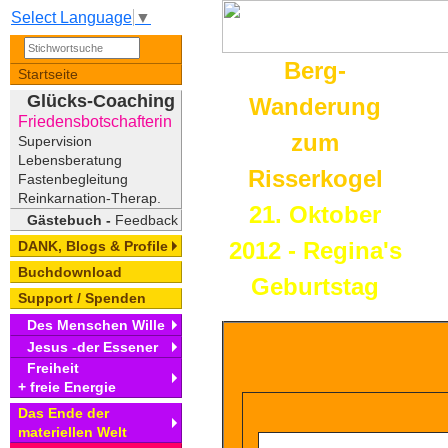
Select Language
▼
Berg-
Startseite
Glücks-Coaching
Wanderung
Friedensbotschafterin
zum
Supervision
Lebensberatung
Risserkogel
Fastenbegleitung
Reinkarnation-Therap.
21. Oktober
Gästebuch -
Feedback
2012 - Regina's
DANK, Blogs & Profile
Buchdownload
Geburtstag
Support / Spenden
Des Menschen Wille
Jesus -der Essener
Freiheit
+ freie Energie
Das Ende der
materiellen Welt