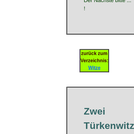
Der Nächste bitte ...
!
zurück zum
Verzeichnis:
Witze
Zwei
Türkenwit