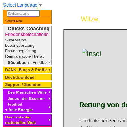
Select Language
▼
Witze
Startseite
Glücks-Coaching
Friedensbotschafterin
Supervision
Lebensberatung
Fastenbegleitung
Reinkarnation-Therap.
Gästebuch -
Feedback
DANK, Blogs & Profile
Buchdownload
Support / Spenden
Des Menschen Wille
Jesus -der Essener
Rettung von de
Freiheit
+ freie Energie
Das Ende der
Ein deutscher Seemann 
materiellen Welt