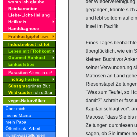
der Wiedervereinigung 
woran ich glaube
Reinkarnation
gegangen, konnte sich a
Liebe-Licht-Heilung
und lebt seitdem auf e
Heilkreis
Insel im Pazifik.
Handdiagnose
Frohkostgipfel
usw.
Eines Tages beobachtet
Industriekost ist tot
überglücklich, wie ein S
Leben mit
F
Rohkost
Gourmet Rohkost
kleinen Bucht vor Anker
Einkaufstips
seiner Verwunderung si
Parasiten
Aliens in dir!
Matrosen an Land gehen
richtig
Fasten
Riesenstapel Zeitungen
Süssgras
grünes Blut
"Was zum Teufel, soll i
Wildkräuter
roh eßbar
damit?" schreit er fassu
veget.Naturvölker
Kapitän schlägt vor", an
Über mich
meine Mama
Matrose, "dass Sie bis
mein Papa
Zeitungen durchlesen 
Öffentlichk.-Arbeit
sagen, ob Sie immer no
Kunst-Ausstellungen