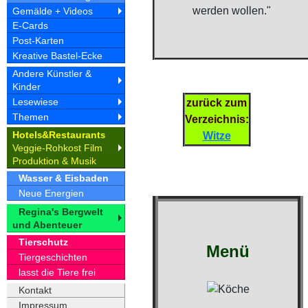
werden wollen."
Gemälde + Videos
E-Cards
Post-Karten
Kreative Bastel-Ecke
Andere Künstler &
Kinder
Lesewiese
zurück zum
Themen
Verzeichnis:
Hotel
&Restaurant
s
s
Witze
Veggie-Rohkost Film
Produktion & Musik
Wasser & Eisbaden
Neue Energien
Regina's Bergwelt
und Abenteuer
Tierschutz
Menü
Tiergeschichten
lasst die Tiere frei
Kontakt
Impressum