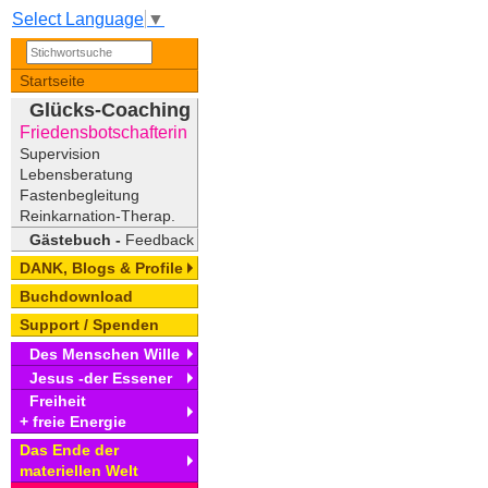
Select Language
▼
Startseite
Glücks-Coaching
Friedensbotschafterin
Supervision
Lebensberatung
Fastenbegleitung
Reinkarnation-Therap.
Gästebuch -
Feedback
DANK, Blogs & Profile
Buchdownload
Support / Spenden
Des Menschen Wille
Jesus -der Essener
Freiheit
+ freie Energie
Das Ende der
materiellen Welt