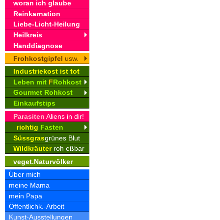
woran ich glaube
Reinkarnation
Liebe-Licht-Heilung
Heilkreis
Handdiagnose
Frohkostgipfel
usw.
Industriekost ist tot
Leben mit
F
Rohkost
Gourmet Rohkost
Einkaufstips
Parasiten
Aliens in dir!
richtig
Fasten
Süssgras
grünes Blut
Wildkräuter
roh eßbar
veget.Naturvölker
Über mich
meine Mama
mein Papa
Öffentlichk.-Arbeit
Kunst-Ausstellungen