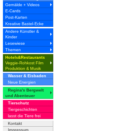
Gemälde + Videos
E-Cards
Post-Karten
Kreative Bastel-Ecke
Andere Künstler &
Kinder
Lesewiese
Themen
Hotel
&Restaurant
s
s
Veggie-Rohkost Film
Produktion & Musik
Wasser & Eisbaden
Neue Energien
Regina's Bergwelt
und Abenteuer
Tierschutz
Tiergeschichten
lasst die Tiere frei
Kontakt
Impressum