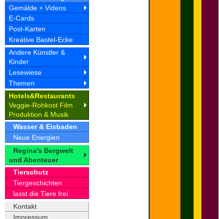
Gemälde + Videos
E-Cards
Post-Karten
Kreative Bastel-Ecke
Andere Künstler &
Kinder
Lesewiese
Themen
Hotel
&Restaurant
s
s
Veggie-Rohkost Film
Produktion & Musik
Wasser & Eisbaden
Neue Energien
Regina's Bergwelt
und Abenteuer
Tierschutz
Tiergeschichten
lasst die Tiere frei
Kontakt
Impressum