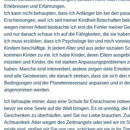
Erlebnissen und Erfahrungen.
Ich kann nicht behaupten, dass ich Anfänger bin bei den par
Erscheinungen, weil ich seit meiner Kindheit Botschaften b
wegen meiner Arbeit beobachte ich erst die Fehler meiner G
und nur danach schaue ich auf die Fähigkeiten, die sie haben
Ich muss erzählen, dass ich Psychologe bin und mich vorwie
Kindern beschäftige. In jedem Alter und aus jeder sozialen Sc
kommen Kinder zu mir. Ich habe Kinder, deren Eltern ausgeb
müssten und Kinder, die mit starken Anpassungsproblemen 
haben. Manche sind introvertiert, andere zeigen viele Emotio
sind alle Geistwesen, die danach streben, dass sie sich den
Bedingungen und der Planetenresonanz anpassen und in der
angenommen werden.
Ich behaupte immer, dass eine Schule für Erwachsene notwe
bevor sie eine Seele auf die Welt bringen. Es ist unnötig, die 
Geschenken zu überhäufen, weil Sie nur Liebe brauchen, Z
Achtsamkeit. Aber wegen des Zeitmangels oder weil wir im S
müde sind, stoßen wir Sie von uns, schicken wir sie in ihr Z