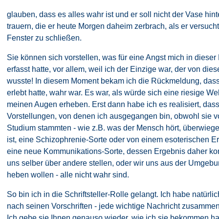
glauben, dass es alles wahr ist und er soll nicht der Vase hint
trauern, die er heute Morgen daheim zerbrach, als er versucht
Fenster zu schließen.
Sie können sich vorstellen, was für eine Angst mich in dieser
erfasst hatte, vor allem, weil ich der Einzige war, der von die
wusste! In diesem Moment bekam ich die Rückmeldung, dass
erlebt hatte, wahr war. Es war, als würde sich eine riesige Wel
meinen Augen erheben. Erst dann habe ich es realisiert, das
Vorstellungen, von denen ich ausgegangen bin, obwohl sie 
Studium stammten - wie z.B. was der Mensch hört, überwieg
ist, eine Schizophrenie-Sorte oder von einem esoterischen Er
eine neue Kommunikations-Sorte, dessen Ergebnis daher ko
uns selber über andere stellen, oder wir uns aus der Umgebu
heben wollen - alle nicht wahr sind.
So bin ich in die Schriftsteller-Rolle gelangt. Ich habe natürlic
nach seinen Vorschriften - jede wichtige Nachricht zusammen
Ich gebe sie Ihnen genauso wieder, wie ich sie bekommen h