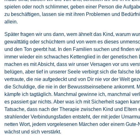
spielen oder noch schlimmer, geben einer Person die Aufgabe
zu beschäftigen, lassen sie mit ihren Problemen und Bedürfn
allein.
Später fragen wir uns dann, wem ähnelt das Kind, warum wu
gewalttätig oder schüchtern und von wem es dieses unmensc
und den Ton geerbt hat. In den Familien suchen und finden wi
immer wieder ein schwaches Kettenglied in der genetischen L
machen es mit Absicht, dass wir unser Versagen vor uns vers
belügen, aber tief in unserer Seele verbirgt sich die falsche Ide
vertraute, die nie aufgedeckt und von Dir nie vor der Welt geze
die Schuldige, die nie in der Bewusstseinsebene ankommt. M
kämpfe ich tagtäglich. Manchmal gewinne ich, manchmal verli
es passiert gar nichts. Aber was ich mit Sicherheit sagen kann
Tatsache, dass nach der Therapie zwischen Kind und Eltern e
strahlender Verbindungsfaden entsteht, der mit jeder Umarm
netten Wort, jedem vorgelesenen Märchen oder einem Gute-
wächst und sich verstärkt.