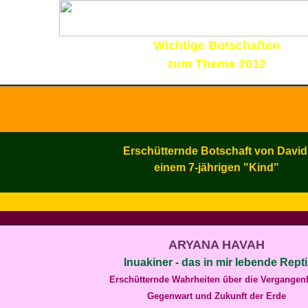
Wichtige Botschaften
zum Thema 2012
Erschütternde Botschaft von David
einem 7-jährigen "Kind"
ARYANA HAVAH
Inuakiner - das in mir lebende Repti
Erschütternde Wahrheiten über die Vergangenh
Gegenwart und Zukunft der Erde