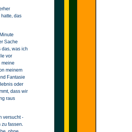
erher
 hatte, das
 Minute
ser Sache
 das, was ich
le vor
s meine
von meinem
end Fantasie
lebnis oder
mmt, dass wir
ng raus
h versucht -
 zu fassen.
abe, ohne