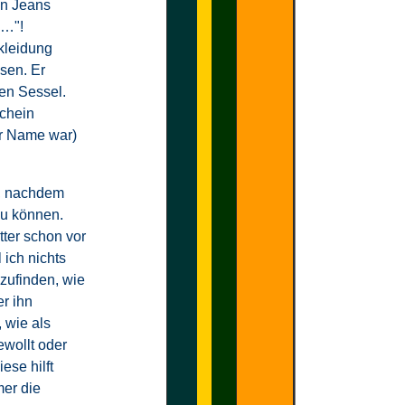
en Jeans
E…"!
kleidung
sen. Er
den Sessel.
schein
er Name war)
n, nachdem
zu können.
ter schon vor
 ich nichts
zufinden, wie
r ihn
 wie als
ewollt oder
ese hilft
er die