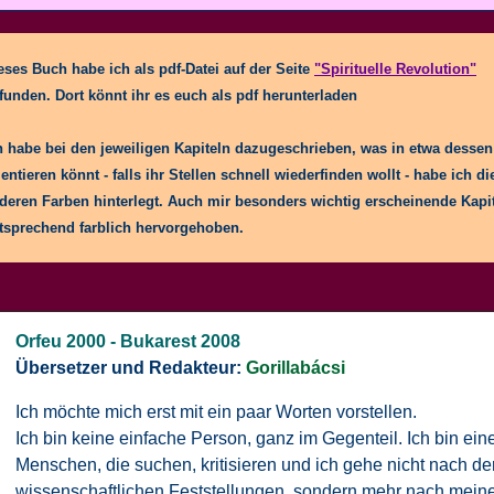
eses Buch habe ich als pdf-Datei auf der Seite
"Spirituelle Revolution"
funden. Dort könnt ihr es euch als pdf herunterladen
h habe bei den jeweiligen Kapiteln dazugeschrieben, was in etwa dessen I
ientieren könnt - falls ihr Stellen schnell wiederfinden wollt - habe ich di
deren Farben hinterlegt. Auch mir besonders wichtig erscheinende Kapi
tsprechend farblich hervorgehoben.
Orfeu 2000 - Bukarest 2008
Übersetzer und Redakteur:
Gorillabácsi
Ich möchte mich erst mit ein paar Worten vorstellen.
Ich bin keine einfache Person, ganz im Gegenteil. Ich bin ein
Menschen, die suchen, kritisieren und ich gehe nicht nach de
wissenschaftlichen Feststellungen, sondern mehr nach mein