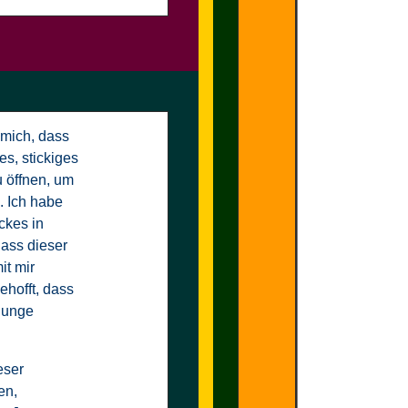
 mich, dass
s, stickiges
u öffnen, um
. Ich habe
ckes in
ass dieser
it mir
hofft, dass
 Junge
eser
en,