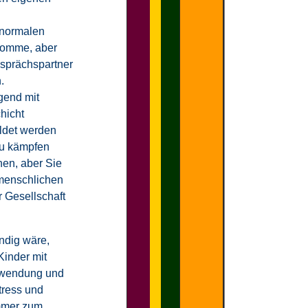
anormalen
ekomme, aber
esprächspartner
.
gend mit
hicht
ildet werden
zu kämpfen
nen, aber Sie
 menschlichen
 Gesellschaft
ndig wäre,
Kinder mit
uwendung und
tress und
immer zum