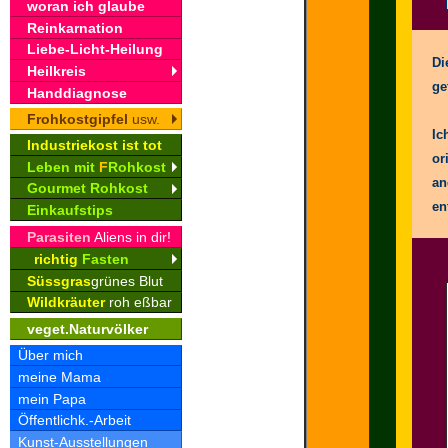
woran ich glaube
Reinkarnation
Liebe-Licht-Heilung
Di
Heilkreis
ge
Handdiagnose
Frohkostgipfel
usw.
Ic
Industriekost ist tot
or
Leben mit
F
Rohkost
an
Gourmet Rohkost
en
Einkaufstips
Parasiten
Aliens in dir!
richtig
Fasten
Süssgras
grünes Blut
Wildkräuter
roh eßbar
veget.Naturvölker
Über mich
meine Mama
mein Papa
Öffentlichk.-Arbeit
Kunst-Ausstellungen