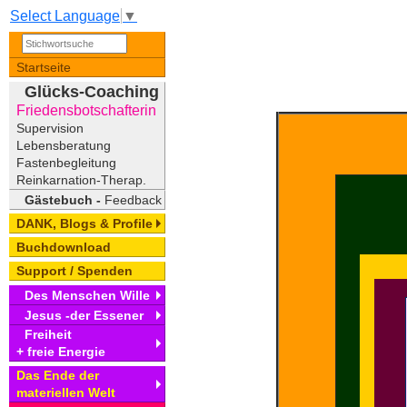
Select Language
▼
Startseite
Glücks-Coaching
Friedensbotschafterin
Supervision
Lebensberatung
Fastenbegleitung
Reinkarnation-Therap.
Gästebuch -
Feedback
DANK, Blogs & Profile
Buchdownload
Support / Spenden
Des Menschen Wille
Jesus -der Essener
Freiheit
+ freie Energie
Das Ende der
materiellen Welt