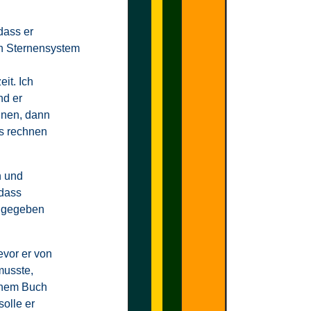
dass er
en Sternensystem
it. Ich
nd er
hnen, dann
rs rechnen
n und
 dass
" gegeben
evor er von
musste,
einem Buch
solle er