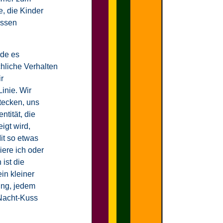
, die Kinder
issen
rde es
hliche Verhalten
r
inie. Wir
tecken, uns
ntität, die
igt wird,
it so etwas
ere ich oder
 ist die
in kleiner
ung, jedem
Nacht-Kuss