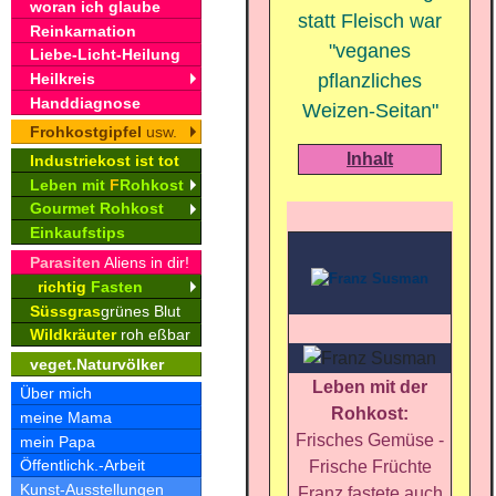
woran ich glaube
statt Fleisch war
Reinkarnation
"veganes
Liebe-Licht-Heilung
Heilkreis
pflanzliches
Handdiagnose
Weizen-Seitan"
Frohkostgipfel
usw.
Inhalt
Industriekost ist tot
Leben mit
F
Rohkost
Gourmet Rohkost
Einkaufstips
Parasiten
Aliens in dir!
richtig
Fasten
Süssgras
grünes Blut
Wildkräuter
roh eßbar
veget.Naturvölker
Leben mit der
Über mich
Rohkost:
meine Mama
Frisches Gemüse -
mein Papa
Öffentlichk.-Arbeit
Frische Früchte
Kunst-Ausstellungen
Franz fastete auch