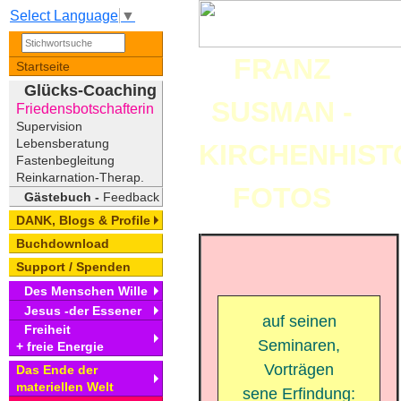
Select Language
▼
FRANZ
Startseite
Glücks-Coaching
SUSMAN -
Friedensbotschafterin
Supervision
Lebensberatung
KIRCHENHIST
Fastenbegleitung
Reinkarnation-Therap.
FOTOS
Gästebuch -
Feedback
DANK, Blogs & Profile
Buchdownload
Support / Spenden
Des Menschen Wille
Jesus -der Essener
auf seinen
Freiheit
Seminaren,
+ freie Energie
Vorträgen
Das Ende der
materiellen Welt
sene Erfindung: