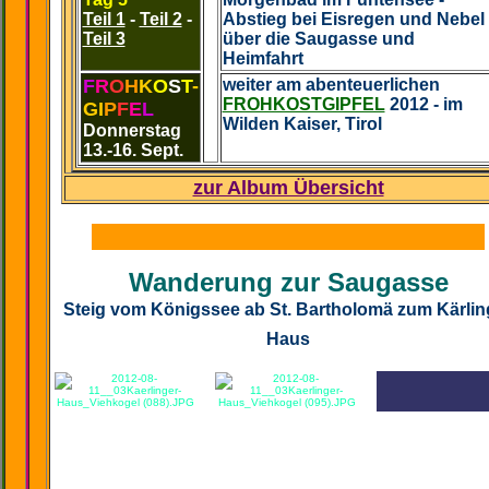
Teil 1
-
Teil 2
-
Abstieg bei Eisregen und Nebel
Teil 3
über die Saugasse und
Heimfahrt
F
R
O
H
K
O
S
T
-
weiter am abenteuerlichen
FROHKOSTGIPFEL
2012 - im
GI
P
F
E
L
Wilden Kaiser, Tirol
Donnerstag
13.-16. Sept.
zur Album Übersicht
Wanderung zur Saugasse
Steig vom Königssee ab St. Bartholomä zum Kärlin
Haus