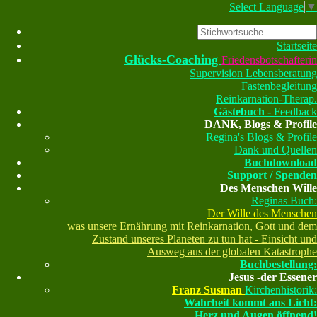
Select Language
▼
Startseite
Glücks-Coaching
Friedensbotschafterin
Supervision
Lebensberatung
Fastenbegleitung
Reinkarnation-Therap.
Gästebuch -
Feedback
DANK, Blogs & Profile
Regina's Blogs & Profile
Dank und Quellen
Buchdownload
Support / Spenden
Des Menschen Wille
Reginas Buch:
Der Wille des Menschen
was unsere Ernährung mit Reinkarnation, Gott und dem
Zustand unseres Planeten zu tun hat - Einsicht und
Ausweg aus der globalen Katastrophe
Buchbestellung:
Jesus -der Essener
Franz Susman
Kirchenhistorik:
Wahrheit kommt ans Licht:
Herz und Augen öffnend!