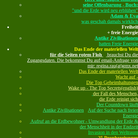
seine Offenbarung - Buch:
"und die Erde wird neu erblühen"
Adam & Eva
was geschah damals wirklich
Freiheit
+ freie Energie
Antike Zivilisationen
hatten Freie Energie
Das Ende der materiellen Welt
für die Seiten rotem Floh
brauchst Du die
Zugangsdaten. Die bekommst Du auf email-Anfrage von
mir: regina.rau(at)gmx.net
Das Ende der materiellen Welt
Wacht auf -
Die Top Geheimhaltungen
Wake up - The Top Secrets(english)
der Fall des Menschen,
die Erde reinigt sich
Der Countdown läuft
Antike Zivilisationen
Auf der Suche nach freier
Energie
Aufruf an die Erdbewohner - Umwandlung der Erde &
der Menschheit in der Endzeit
Invasion in den Weltraum
25 Prophezeiungen