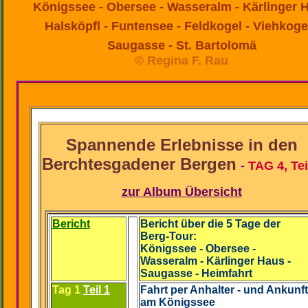
Königssee - Obersee - Wasseralm - Kärlinger 
Halsköpfl - Funtensee - Feldkogel - Viehkogel
Saugasse - St. Bartolomä
© Regina F. Rau
Spannende Erlebnisse in den
Berchtesgadener Bergen
-
TAG 4, Tei
-
zur Album Übersicht
Bericht
Bericht über die 5 Tage der
Berg-Tour:
Königssee - Obersee -
Wasseralm - Kärlinger Haus -
Saugasse - Heimfahrt
Tag 1
Teil 1
Fahrt per Anhalter - und Ankunft
am Königssee