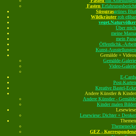
Fasten
mit Anleitungen
Fasten
Erfahrungsbericht
Süssgras
grünes Blut
Wildkräuter
roh eßbar
veget.Naturvölker
Über mich
meine Mama
mein Papa
Öffentlichk.-Arbeit
Kunst-Ausstellungen
Gemälde + Videos
Gemälde-Galerie
Video-Galerie
E-Cards
Post-Karten
Kreative Bastel-Ecke
Andere Künstler & Kinder
Andere Künstler - Gemälde
Kinder malen Bilder
Lesewiese
Lesewiese: Dichter + Denker
Themen
Themenecke
GEZ - Korrespondenz