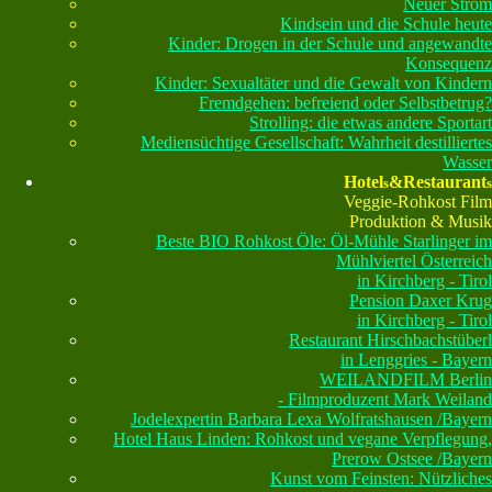
Neuer Strom
Kindsein und die Schule heute
Kinder: Drogen in der Schule und angewandte
Konsequenz
Kinder: Sexualtäter und die Gewalt von Kindern
Fremdgehen: befreiend oder Selbstbetrug?
Strolling: die etwas andere Sportart
Mediensüchtige Gesellschaft: Wahrheit destilliertes
Wasser
Hotel
&Restaurant
s
s
Veggie-Rohkost Film
Produktion & Musik
Beste BIO Rohkost Öle: Öl-Mühle Starlinger im
Mühlviertel Österreich
in Kirchberg - Tirol
Pension Daxer Krug
in Kirchberg - Tirol
Restaurant Hirschbachstüberl
in Lenggries - Bayern
WEILANDFILM Berlin
- Filmproduzent Mark Weiland
Jodelexpertin Barbara Lexa Wolfratshausen /Bayern
Hotel Haus Linden: Rohkost und vegane Verpflegung,
Prerow Ostsee /Bayern
Kunst vom Feinsten: Nützliches