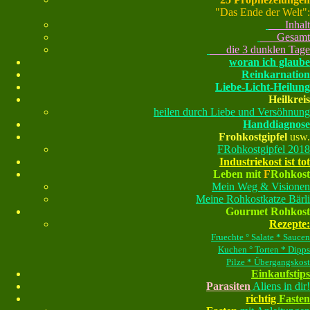
"Das Ende der Welt":
Inhalt
Gesamt
die 3 dunklen Tage
woran ich glaube
Reinkarnation
Liebe-Licht-Heilung
Heilkreis
heilen durch Liebe und Versöhnung
Handdiagnose
Frohkostgipfel
usw.
FRohkostgipfel 2018
Industriekost ist tot
Leben mit
F
Rohkost
Mein Weg & Visionen
Meine Rohkostkatze Bärli
Gourmet Rohkost
Rezepte:
Fruechte ° Salate * Saucen
Kuchen ° Torten * Dipps
Pilze * Übergangskost
Einkaufstips
Parasiten
Aliens in dir!
richtig
Fasten