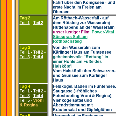
Fahrt über den Königssee - und
erste Nacht im Freien am
Obersee
Tag 2
Am Rötbach-Wasserfall - auf
Teil 1
-
Teil 2
dem Rötsteig zur Wasseralmj
Hüttenabend an der Wasseralm
unser lustiger Film:
Power-Vital
Süssgras Saft am
Röthbachsteig
Tag 3
Von der Wasseralm zum
Teil 1
-
Teil 2
-
Kärlinger Haus am Funtensee
Teil 3
-
Teil 4
geheimnisvolle "Rettung" in
o
einer Höhle am Fuße des
Halsköpfl
Vom Halsköpfl über Schwarzen-
und Grünsee zum Kärlinger
Haus
Tag 4
Feldkogel, Baden im Funtensee,
Teil 1
-
Teil 2
-
Saugasse (+fröhliches
Teil 3
-
Teil 4
Fotoshooting Vroni & Regina),
Teil 5
-
Vroni
Viehkogelsattel und
& Regina
Abendstimmung mit
Kräutersalat und Gipfelglühen
Tag 5
Morgenbad im Funtensee -