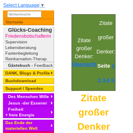
Select Language
▼
Startseite
Zitate
Glücks-Coaching
Friedensbotschafterin
großer
Zitate
Supervision
Lebensberatung
großer
Denker:
Fastenbegleitung
Denker:
Reinkarnation-Therap.
Übersicht
Gästebuch -
Feedback
Seite
1
DANK, Blogs & Profile
2
3
4
5
Buchdownload
Support / Spenden
Zitate
Des Menschen Wille
Jesus -der Essener
großer
Freiheit
+ freie Energie
Das Ende der
Denker
materiellen Welt