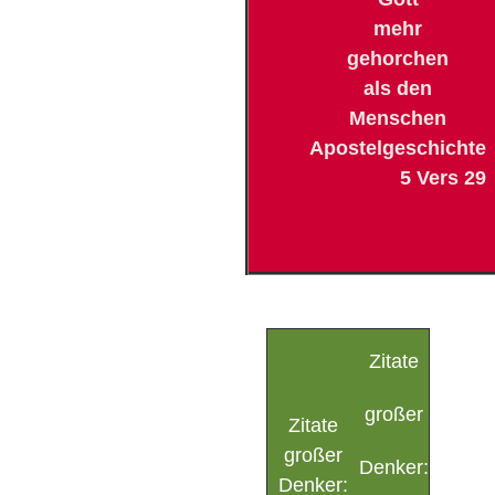
mehr
gehorchen
als den
Menschen
Apostelgeschichte
5 Vers 29
Zitate
großer
Zitate
großer
Denker:
Denker: