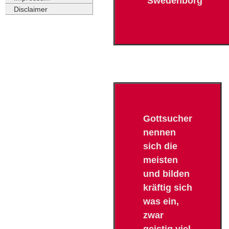
Swedenborg
Disclaimer
Gottsucher
nennen
sich die
meisten
und bilden
kräftig sich
was ein,
zwar