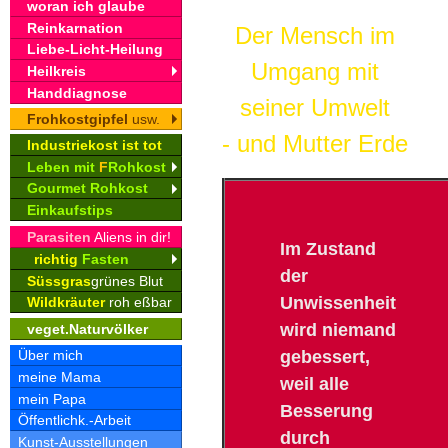
woran ich glaube
Reinkarnation
Der Mensch im
Liebe-Licht-Heilung
Umgang mit
Heilkreis
Handdiagnose
seiner Umwelt
Frohkostgipfel
usw.
- und Mutter Erde
Industriekost ist tot
Leben mit
F
Rohkost
Gourmet Rohkost
Einkaufstips
Parasiten
Aliens in dir!
Im Zustand
richtig
Fasten
der
Süssgras
grünes Blut
Unwissenheit
Wildkräuter
roh eßbar
wird niemand
veget.Naturvölker
gebessert,
Über mich
meine Mama
weil alle
mein Papa
Besserung
Öffentlichk.-Arbeit
durch
Kunst-Ausstellungen