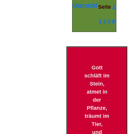
Übersicht
Seite
1
2
3
4
5
Gott
schläft im
Stein,
atmet in
der
Pflanze,
träumt im
Tier,
und