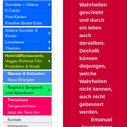
Wahrheiten
Gemälde + Videos
E-Cards
geschieht
Post-Karten
und durch
Kreative Bastel-Ecke
ein leben
Andere Künstler &
auch
Kinder
Lesewiese
derselben.
Themen
Deshalb
Hotel
&Restaurant
s
s
können
Veggie-Rohkost Film
diejenigen,
Produktion & Musik
welche
Wasser & Eisbaden
Neue Energien
Wahrheiten
Regina's Bergwelt
nicht kennen,
und Abenteuer
auch nicht
Tierschutz
gebessert
Tiergeschichten
werden.
lasst die Tiere frei
Emanuel
Kontakt
Impressum