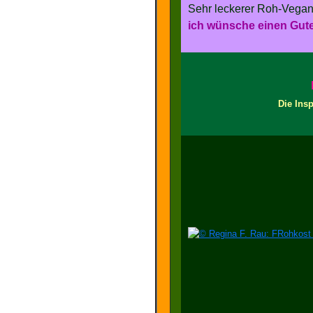
Sehr leckerer Roh-Vegan
ich wünsche einen Gute
Die Ins