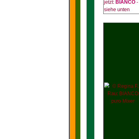
jetzt:
BIANCO
-
siehe unten