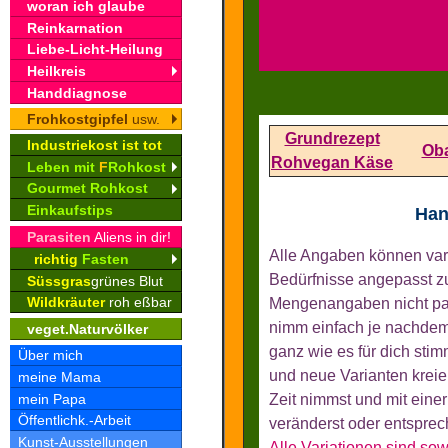
woran ich glaube
Reinkarnation
Liebe-Licht-Heilung
Heilkreis
Handdiagnose
Frohkostgipfel
usw.
Grundrezept
Industriekost ist tot
Ob
Rohvegan Käse
Leben mit
F
Rohkost
Gourmet Rohkost
Einkaufstips
Han
Parasiten
Aliens in dir!
Alle Angaben können var
richtig
Fasten
Bedürfnisse angepasst z
Süssgras
grünes Blut
Wildkräuter
roh eßbar
Mengenangaben nicht pas
nimm einfach je nachdem
veget.Naturvölker
ganz wie es für dich stim
Über mich
und neue Varianten kreie
meine Mama
mein Papa
Zeit nimmst und mit eine
Öffentlichk.-Arbeit
veränderst oder entsprec
Kunst-Ausstellungen
Alle Variationen sind s