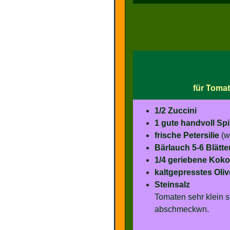
für Tomat
1/2 Zuccini
1 gute handvoll Spi
frische Petersilie
(w
Bärlauch 5-6 Blätte
1/4 geriebene Koko
kaltgepresstes Oli
Steinsalz
Tomaten sehr klein s
abschmeckwn.