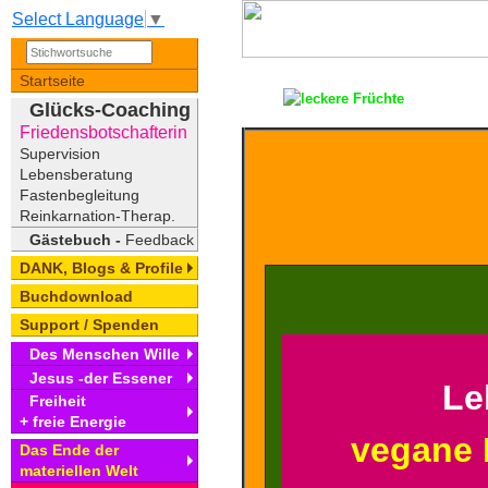
Select Language
▼
Startseite
Glücks-Coaching
Friedensbotschafterin
Supervision
Lebensberatung
Fastenbegleitung
Reinkarnation-Therap.
Gästebuch -
Feedback
DANK, Blogs & Profile
Buchdownload
Support / Spenden
Des Menschen Wille
Jesus -der Essener
Le
Freiheit
+ freie Energie
vegane 
Das Ende der
materiellen Welt