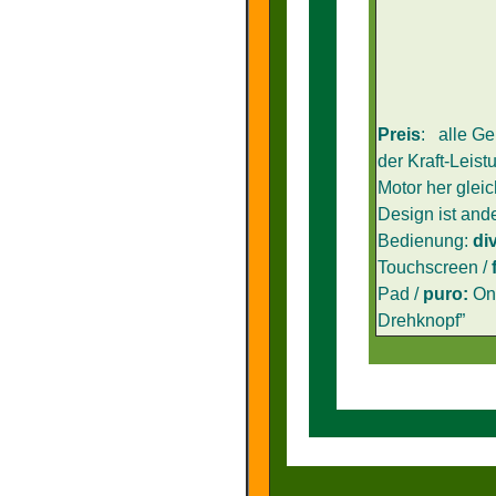
Preis
:
alle Ge
der Kraft-Leis
Motor her gleic
Design ist and
Bedienung:
div
Touchscreen /
Pad /
puro:
On
Drehknopf”