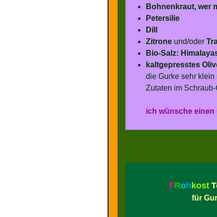
Bohnenkraut, wer 
Petersilie
Dill
Zitrone
und/oder
Tr
Bio-Salz: Himalaya
kaltgepresstes Oli
die Gurke sehr klein
Zutaten im Schraub-
ich wünsche einen 
F
R
o
h
kost
T
für Gu