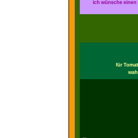
ich wünsche einen 
für Tomat
wahl