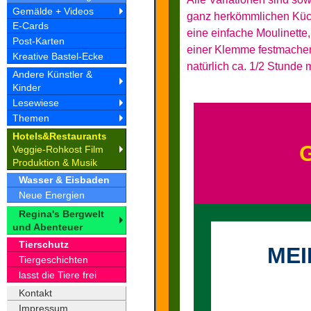
Gemälde + Videos
ganz herkömmlichen Küch
E-Cards
eine einfache Moulinette
Post-Karten
einer Klemme festmachen
Kreative Bastel-Ecke
natürlich ca. 1/2 Stunde 
Andere Künstler &
Kinder
Lesewiese
Themen
Hotel
&Restaurant
s
s
G
Veggie-Rohkost Film
Produktion & Musik
Wasser & Eisbaden
Neue Energien
Regina's Bergwelt
und Abenteuer
Tierschutz
MEI
Tiergeschichten
lasst die Tiere frei
Kontakt
Impressum