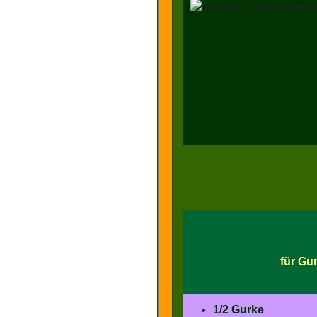
für Gu
1/2 Gurke