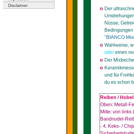
Disclaimer
o
Der ultraschn
Umdrehungen, d
Nüsse, Getrei
Bedingungen 
"BIANCO Mix
o
Wahlweise, we
oder
einen no
o
Der Mixbeche
o
Keramikmesser
und für Frohk
du es schon be
Reiben / Hobel
Oben: Metall-Fe
Mitte: von links
Bandnudel-Reibe
- 4. Keks- / Chi
Sicherheitshalte